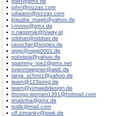
joart@gmx.de
john@nizzas.com
juliaann@nizzas.com
klaudia_mag6@yahoo.de
l-mono@gmx.de
n.nagornik@hiway.at
oddset@oddset.de
rauscher@snipes.de
siggi@siggi0001.de
solistpia@yahoo.de
spammy_joe2@gmx.net
svenniwegner@web.de
tanja_schmiz@yahoo.de
team@123song.de
team@yimwebdesign.de
thongs-women1391@hotmail.com
tinatinha@gmx.de
todlk@mail.com
ulf.zimanky@wwk.de