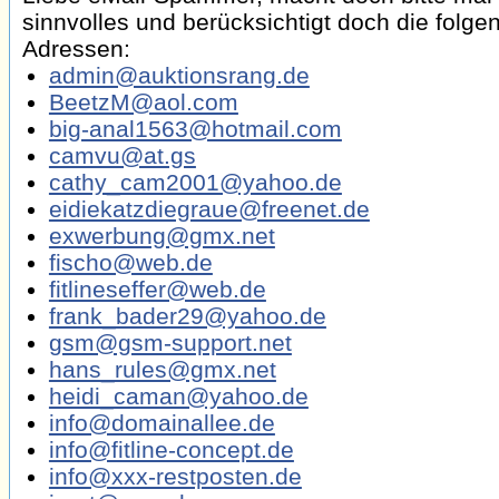
sinnvolles und berücksichtigt doch die folge
Adressen:
admin@auktionsrang.de
BeetzM@aol.com
big-anal1563@hotmail.com
camvu@at.gs
cathy_cam2001@yahoo.de
eidiekatzdiegraue@freenet.de
exwerbung@gmx.net
fischo@web.de
fitlineseffer@web.de
frank_bader29@yahoo.de
gsm@gsm-support.net
hans_rules@gmx.net
heidi_caman@yahoo.de
info@domainallee.de
info@fitline-concept.de
info@xxx-restposten.de