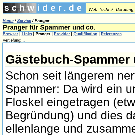
schwider.de
Web-Technik, Beratung,
Home
/
Service
/
Pranger
Pranger für Spammer und co.
Browser
|
Links
|
Pranger
|
Provider
|
Qualifikation
|
Referenzen
Vertiefung:
..
Gästebuch-Spammer 
Schon seit längerem ne
Spammer: Da wird ein un
Floskel eingetragen (etw
Begründung) und dies d
ellenlange und zusamm