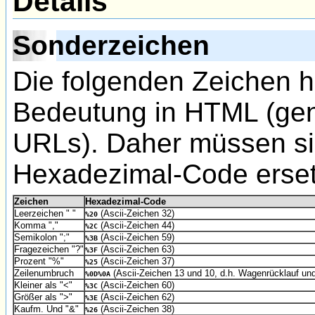
Details
Sonderzeichen
Die folgenden Zeichen 
Bedeutung in HTML (gena
URLs). Daher müssen s
Hexadezimal-Code erset
Zeichen
Hexadezimal-Code
Leerzeichen " "
(Ascii-Zeichen 32)
%20
Komma ","
(Ascii-Zeichen 44)
%2C
Semikolon ";"
(Ascii-Zeichen 59)
%3B
Fragezeichen "?"
(Ascii-Zeichen 63)
%3F
Prozent "%"
(Ascii-Zeichen 37)
%25
Zeilenumbruch
(Ascii-Zeichen 13 und 10, d.h. Wagenrücklauf un
%0D%0A
Kleiner als "<"
(Ascii-Zeichen 60)
%3C
Größer als ">"
(Ascii-Zeichen 62)
%3E
Kaufm. Und "&"
(Ascii-Zeichen 38)
%26