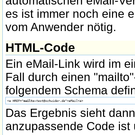
automatischen eMail-Ve
es ist immer noch eine 
vom Anwender nötig.
HTML-Code
Ein eMail-Link wird im e
Fall durch einen "mailt
folgendem Schema defini
<a HREF="
mailto:
test@schwider.de
">
eMail
Das Ergebnis sieht dan
anzupassende Code ist