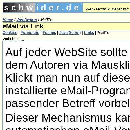
schwider.de
Web-Technik, Beratung,
Home
/
WebDesign
/
MailTo
eMail via Link
Cookies
|
Formulare
|
Frames
|
Java(Script)
|
Links
|
MailTo
Vertiefung:
..
Auf jeder WebSite sollte
dem Autoren via Mauskli
Klickt man nun auf diese
installierte eMail-Prog
passender Betreff vorbe
Dieser Mechanismus kann