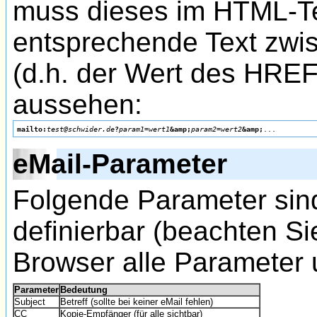
muss dieses im HTML-Te
entsprechende Text zwi
(d.h. der Wert des HREF
aussehen:
mailto:
test@schwider.de
?
param1
=
wert1
&amp;
param2
=
wert2
&amp;
eMail-Parameter
Folgende Parameter sind
definierbar (beachten Sie
Browser alle Parameter u
Parameter
Bedeutung
Subject
Betreff (sollte bei keiner eMail fehlen)
CC
Kopie-Empfänger (für alle sichtbar)