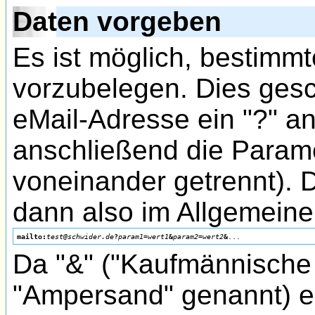
Daten vorgeben
Es ist möglich, bestimmt
vorzubelegen. Dies gesc
eMail-Adresse ein "?" a
anschließend die Parame
voneinander getrennt). 
dann also im Allgemeine
mailto:
test@schwider.de
?
param1
=
wert1
&
param2
=
wert2
&
Da "&" ("Kaufmännische 
"Ampersand" genannt) e