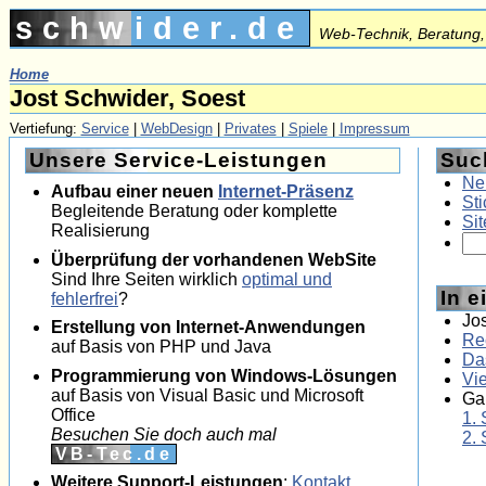
schwider.de
Web-Technik, Beratung,
Home
Jost Schwider, Soest
Vertiefung:
Service
|
WebDesign
|
Privates
|
Spiele
|
Impressum
Unsere Service-Leistungen
Suc
Neu
Aufbau einer neuen
Internet-Präsenz
St
Begleitende Beratung oder komplette
Sit
Realisierung
Überprüfung der vorhandenen WebSite
Sind Ihre Seiten wirklich
optimal und
In 
fehlerfrei
?
Jos
Erstellung von Internet-Anwendungen
Re
auf Basis von PHP und Java
Da
Programmierung von Windows-Lösungen
Vi
auf Basis von Visual Basic und Microsoft
Ga
Office
1. 
Besuchen Sie doch auch mal
2. 
VB-Tec.de
Weitere Support-Leistungen
:
Kontakt